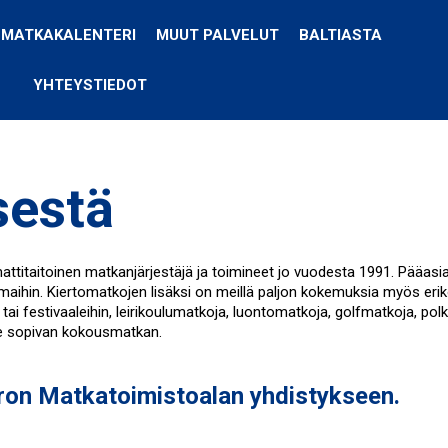
MATKAKALENTERI
MUUT PALVELUT
BALTIASTA
YHTEYSTIEDOT
sestä
titaitoinen matkanjärjestäjä ja toimineet jo vuodesta 1991. Pääasi
ihin. Kiertomatkojen lisäksi on meillä paljon kokemuksia myös eriko
 tai festivaaleihin, leirikoulumatkoja, luontomatkoja, golfmatkoja, po
e sopivan kokousmatkan.
on Matkatoimistoalan yhdistykseen.