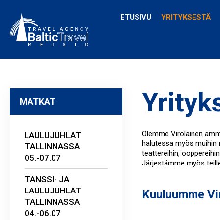
ETUSIVU
YRITYKSESTÄ
Yrityk
MATKAT
Olemme Virolainen ammat
LAULUJUHLAT
halutessa myös muihin ma
TALLINNASSA
teattereihin, ooppereihin
05.-07.07
Järjestämme myös teill
TANSSI- JA
LAULUJUHLAT
Kuuluumme Vir
TALLINNASSA
04.-06.07