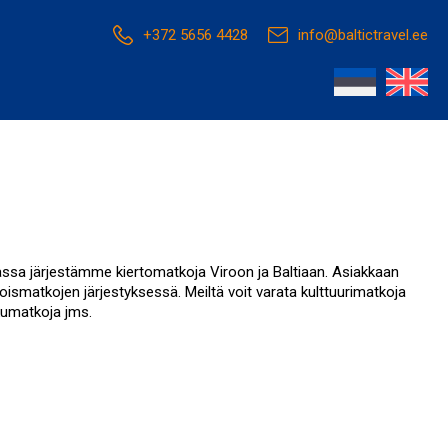
+372 5656 4428
info@baltictravel.ee
assa järjestämme kiertomatkoja Viroon ja Baltiaan. Asiakkaan
ismatkojen järjestyksessä. Meiltä voit varata kulttuurimatkoja
lkumatkoja jms.